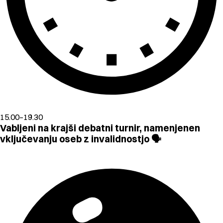
15.00–19.30
Vabljeni na krajši debatni turnir, namenjenen
vključevanju oseb z invalidnostjo 🗣️