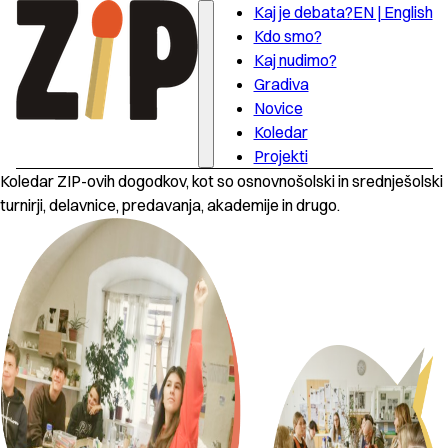
Kaj je debata?
EN | English
Kdo smo?
Kaj nudimo?
Gradiva
Novice
Koledar
Projekti
Koledar ZIP-ovih dogodkov, kot so osnovnošolski in srednješolski
turnirji, delavnice, predavanja, akademije in drugo.