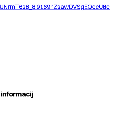
LSfmUNrmT6s8_8i9169hZsawDVSgEQccU8e
informacij