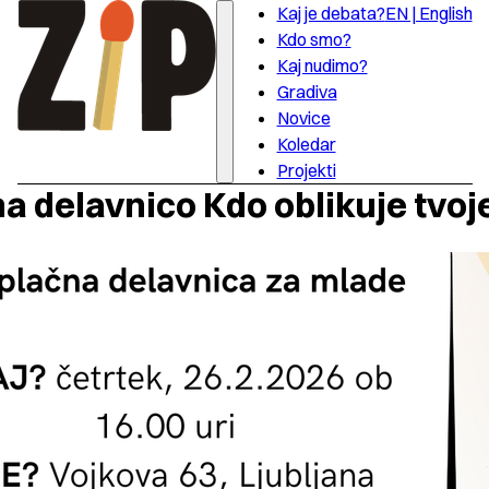
Kaj je debata?
EN | English
Kdo smo?
Kaj nudimo?
Gradiva
Novice
Koledar
Projekti
na delavnico Kdo oblikuje tvo