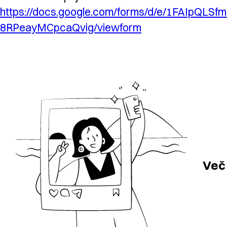
https://docs.google.com/forms/d/e/1FAIpQ
8RPeayMCpcaQvig/viewform
Več 